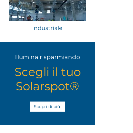
Industriale
Illumina risparmiando
Scegli il tuo
Solarspot®
Scopri di più