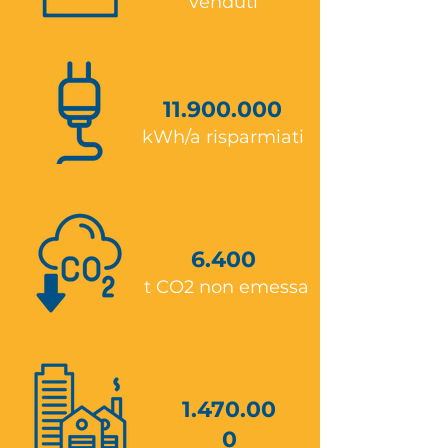
venduti
11.900.000
kWh/a risparmiati
6.400
t CO2 non emessa
1.470.00
0