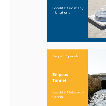
Località: Oroszlany
– Ungheria
Progetti Speciali
Enipeas
Tunnel
Località: Metsovo –
Grecia