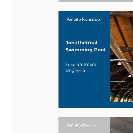
Ambito Ricreativo
Jonathermal
Swimming Pool
Località: Kőkút -
Ungheria
Ambito Medico