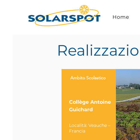
Home
Realizzazio
Ambito Scolastico
Collège Antoine
Guichard
Località: Veauche –
Francia