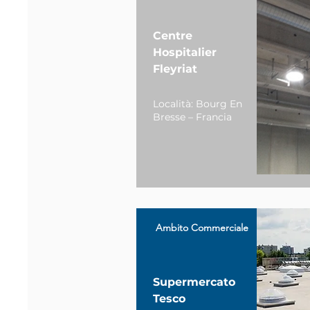
Centre
Hospitalier
Fleyriat
Località: Bourg En
Bresse – Francia
Ambito Commerciale
Supermercato
Tesco