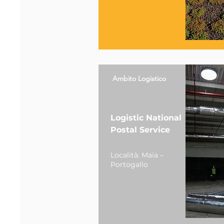
Ambito Logistico
Logistic National
Postal Service
Località: Maia –
Portogallo